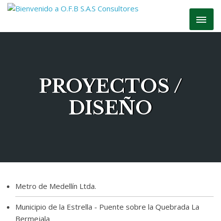
PROYECTOS /
DISEÑO
Metro de Medellín Ltda.
Municipio de la Estrella - Puente sobre la Quebrada La
Bermejala