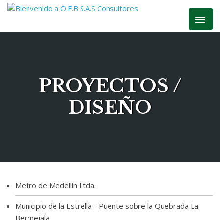
PROYECTOS /
DISEÑO
Metro de Medellín Ltda.
Municipio de la Estrella - Puente sobre la Quebrada La
Bermejala