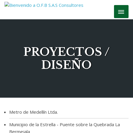
PROYECTOS /
DISEÑO
Metro de Medellín Ltda.
Municipio de la Estrella - Puente sobre la Quebrada La
Bermejala