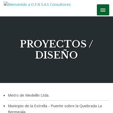
PROYECTOS /
DISEÑO
Metro de Medellín Ltda.
Municipio de la Estrella - Puente sobre la Quebrada La
Bermejala